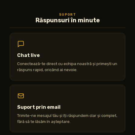
SUPORT
Răspunsuri în minute
Chat live
Conectează-te direct cu echipa noastră și primești un
răspuns rapid, oricând ai nevoie.
Suport prin email
Trimite-ne mesajul tău și îți răspundem clar și complet,
fără să te lăsăm în așteptare.