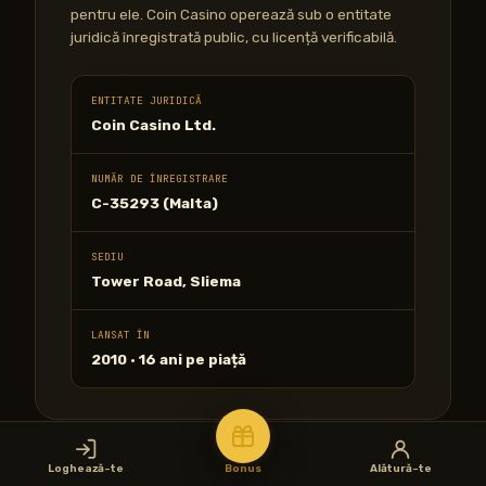
pentru ele. Coin Casino operează sub o entitate
juridică înregistrată public, cu licență verificabilă.
ENTITATE JURIDICĂ
Coin Casino Ltd.
NUMĂR DE ÎNREGISTRARE
C-35293 (Malta)
SEDIU
Tower Road, Sliema
LANSAT ÎN
2010 · 16 ani pe piață
Loghează-te
Bonus
Alătură-te
JOCURI EXPLICATE