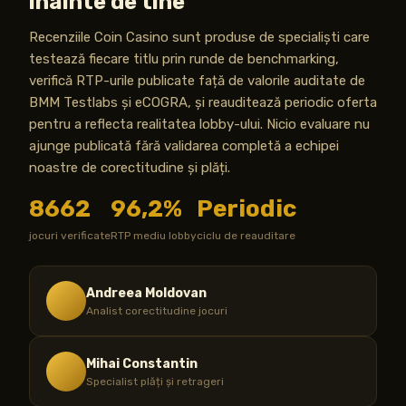
înainte de tine
Recenziile Coin Casino sunt produse de specialiști care
testează fiecare titlu prin runde de benchmarking,
verifică RTP-urile publicate față de valorile auditate de
BMM Testlabs și eCOGRA, și reauditează periodic oferta
pentru a reflecta realitatea lobby-ului. Nicio evaluare nu
ajunge publicată fără validarea completă a echipei
noastre de corectitudine și plăți.
8662
96,2%
Periodic
jocuri verificate
RTP mediu lobby
ciclu de reauditare
Andreea Moldovan
Analist corectitudine jocuri
Mihai Constantin
Specialist plăți și retrageri