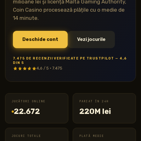
milioane lei și licență Malta Gaming Authority,
Coin Casino procesează plățile cu o medie de
14 minute.
Deschide cont
Vezi jocurile
7.475 DE RECENZII VERIFICATE PE TRUSTPILOT — 4,6
DIN 5
4,6 / 5 · 7.475
JUCĂTORI ONLINE
PARIAT ÎN 24H
22.672
220M lei
JOCURI TOTALE
PLATĂ MEDIE