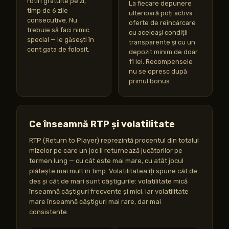
rotiri gratuite pe zi,
La fiecare depunere
timp de 6 zile
ulterioară poți activa
consecutive. Nu
oferte de reîncărcare
trebuie să faci nimic
cu aceleași condiții
special — le găsești în
transparente și cu un
cont gata de folosit.
depozit minim de doar
11 lei. Recompensele
nu se opresc după
primul bonus.
Ce înseamnă RTP și volatilitate
RTP (Return to Player) reprezintă procentul din totalul
mizelor pe care un joc îl returnează jucătorilor pe
termen lung — cu cât este mai mare, cu atât jocul
plătește mai mult în timp. Volatilitatea îți spune cât de
des și cât de mari sunt câștigurile: volatilitate mică
înseamnă câștiguri frecvente și mici, iar volatilitate
mare înseamnă câștiguri mai rare, dar mai
consistente.