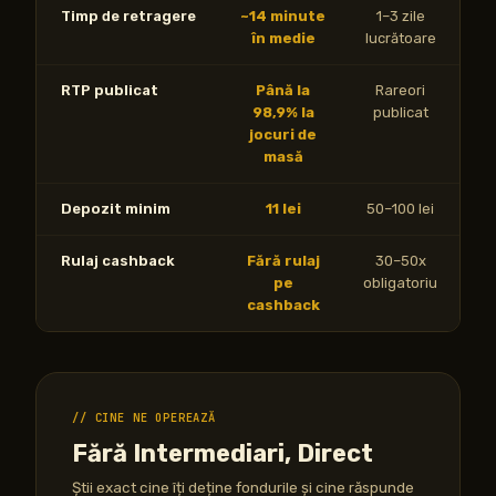
Timp de retragere
~14 minute
1–3 zile
în medie
lucrătoare
RTP publicat
Până la
Rareori
98,9% la
publicat
jocuri de
masă
Depozit minim
11 lei
50–100 lei
Rulaj cashback
Fără rulaj
30–50x
pe
obligatoriu
cashback
CINE NE OPEREAZĂ
Fără Intermediari, Direct
Știi exact cine îți deține fondurile și cine răspunde