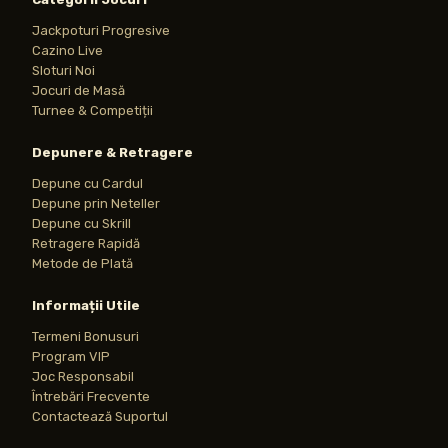
Jackpoturi Progresive
Cazino Live
Sloturi Noi
Jocuri de Masă
Turnee & Competiții
Depunere & Retragere
Depune cu Cardul
Depune prin Neteller
Depune cu Skrill
Retragere Rapidă
Metode de Plată
Informații Utile
Termeni Bonusuri
Program VIP
Joc Responsabil
Întrebări Frecvente
Contactează Suportul