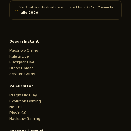
Verificat și actualizat de echipa editorială Coin Casino la
Iulie 2026
Jocuri Instant
Păcănele Online
Ruletă Live
Blackjack Live
Crash Games
Scratch Cards
Pe Furnizor
Pragmatic Play
Evolution Gaming
NetEnt
Play'n GO
Hacksaw Gaming
Categorii Jocuri