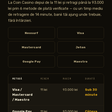
La Coin Casino depui de la 11 lei și retragi până la 93.000
lei prin 6 metode de plată verificate — cu un timp mediu
de retragere de 14 minute, banii tăi ajung unde trebuie,
fără întârzieri.
Neosurf
Visa
Mastercard
Jeton
Google Pay
Maestro
METODĂ
MINIM
MAXIM
DURATĂ
Visa /
11 lei
93.000 lei
Sub 30
Mastercard
minute
/ Maestro
Google Pay
11 lei
93.000 lei
Câteva