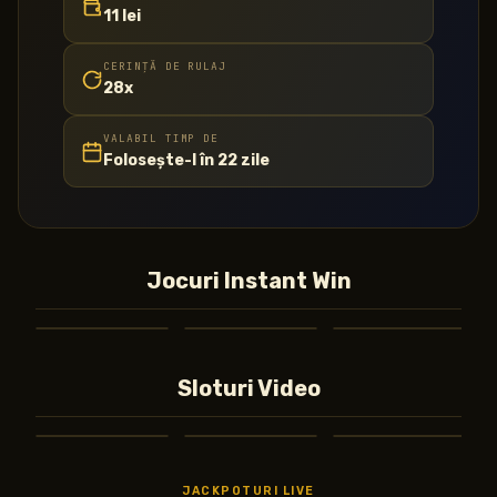
11 lei
CERINȚĂ DE RULAJ
28x
VALABIL TIMP DE
Folosește-l în 22 zile
Jocuri Instant Win
San Quentin
Arcade
Xways
Solar Disc
HOT
Sloturi Video
Chilli Heat
Retro Reels
Megaways
Fruit Cocktail
Extreme Heat
HOT
JACKPOTURI LIVE