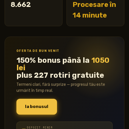
8.662
Procesare în
14 minute
OFERTA DE BUN VENIT
150% bonus până la
1050
lei
plus 227 rotiri gratuite
Termeni clari, fără surprize — progresul tău este
urmărit în timp real.
Ia bonusul
DEPOZIT MINIM